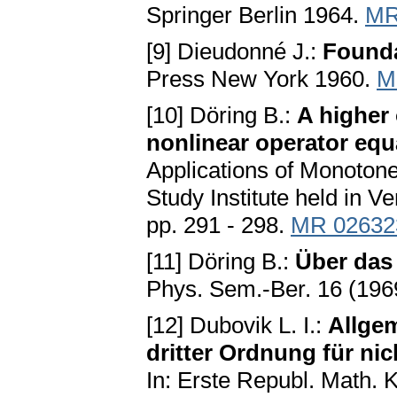
Springer Berlin 1964.
MR
[9] Dieudonné J.:
Founda
Press New York 1960.
M
[10] Döring B.:
A higher 
nonlinear operator equ
Applications of Monoton
Study Institute held in V
pp. 291 - 298.
MR 02632
[11] Döring B.:
Über das
Phys. Sem.-Ber. 16 (1969
[12] Dubovik L. I.:
Allgem
dritter Ordnung für ni
In: Erste Republ. Math. K