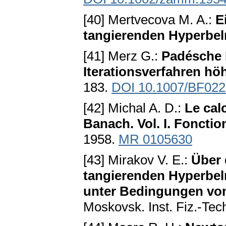
[40] Mertvecova M. A.:
E
tangierenden Hyperbel
[41] Merz G.:
Padésche
Iterationsverfahren h
183.
DOI 10.1007/BF02
[42] Michal A. D.:
Le cal
Banach. Vol. I. Foncti
1958.
MR 0105630
[43] Mirakov V. E.:
Über 
tangierenden Hyperbeln
unter Bedingungen vo
Moskovsk. Inst. Fiz.-Tec