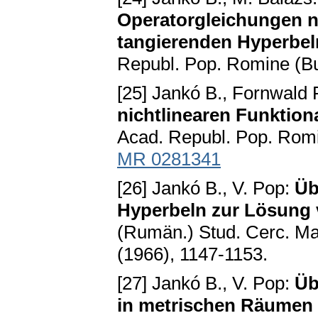
Operatorgleichungen n
tangierenden Hyperbeln
Republ. Pop. Romine (Bu
[25] Jankó B., Fornwald F
nichtlinearen Funktion
Acad. Republ. Pop. Romi
MR 0281341
[26] Jankó B., V. Pop:
Üb
Hyperbeln zur Lösung 
(Rumän.) Stud. Cerc. Ma
(1966), 1147-1153.
[27] Jankó B., V. Pop:
Üb
in metrischen Räumen