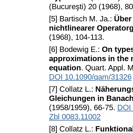
(Bucureşti) 20 (1968), 8
[5] Bartisch M. Ja.:
Über
nichtlinearer Operator
(1968), 104-113.
[6] Bodewig E.:
On types
approximations in the 
equation
. Quart. Appl. 
DOI 10.1090/qam/31326
[7] Collatz L.:
Näherungs
Gleichungen in Bana
(1958/1959), 66-75.
DOI
Zbl 0083.11002
[8] Collatz L.:
Funktiona