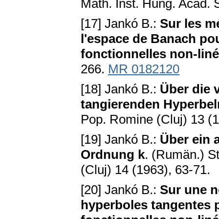
Math. Inst. Hung. Acad. 
[17] Jankó B.:
Sur les m
l'espace de Banach pou
fonctionnelles non-liné
266.
MR 0182120
[18] Jankó B.:
Über die 
tangierenden Hyperbel
Pop. Romine (Cluj) 13 (1
[19] Jankó B.:
Über ein 
Ordnung k
. (Rumän.) S
(Cluj) 14 (1963), 63-71.
[20] Jankó B.:
Sur une n
hyperboles tangentes p