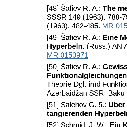
[48] Šafiev R. A.:
The me
SSSR 149 (1963), 788-79
(1963), 482-485.
MR 015
[49] Šafiev R. A.:
Eine M
Hyperbeln
. (Russ.) AN 
MR 0150971
[50] Šafiev R. A.:
Gewiss
Funktionalgleichungen
Theorie Dgl. imd Funktio
Azerbaidžan SSR, Baku 
[51] Salehov G. 5.:
Über
tangierenden Hyperbel
[52] Schmidt J. W.:
Ein 