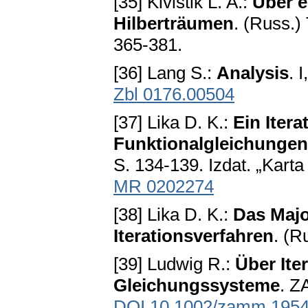
[35] Kivistik L. A.:
Über e
Hilberträumen
. (Russ.)
365-381.
[36] Lang S.:
Analysis
. 
Zbl 0176.00504
[37] Lika D. K.:
Ein Itera
Funktionalgleichungen
S. 134-139. Izdat. „Kart
MR 0202274
[38] Lika D. K.:
Das Majo
Iterationsverfahren
. (R
[39] Ludwig R.:
Über Ite
Gleichungssysteme
. Z
DOI 10.1002/zamm.195