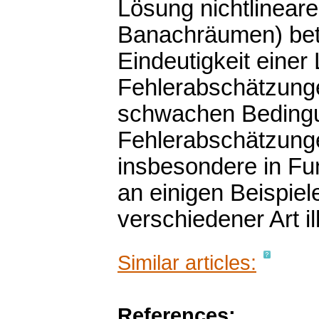
Lösung nichtlinear
Banachräumen) betr
Eindeutigkeit eine
Fehlerabschätzunge
schwachen Bedingun
Fehlerabschätzunge
insbesondere in Fu
an einigen Beispie
verschiedener Art ill
Similar articles:
References: