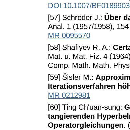
DOI 10.1007/BF0189903
[57] Schröder J.:
Über d
Anal. 1 (1957/1958), 15
MR 0095570
[58] Shafiyev R. A.:
Cert
Mat. u. Mat. Fiz. 4 (196
Соmр. Math. Math. Phys.
[59] Šisler M.:
Approxima
Iterationsverfahren h
MR 0212981
[60] Ting Ch'uan-sung:
G
tangierenden Hyperbeln
Operatorgleichungen
.