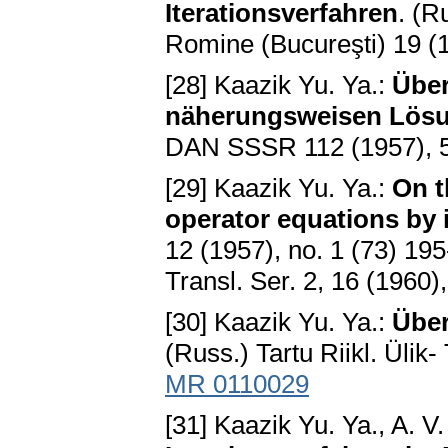
Iterationsverfahren
. (R
Romine (Bucureşti) 19 (
[28] Kaazik Yu. Ya.:
Über
näherungsweisen Lösu
DAN SSSR 112 (1957), 
[29] Kaazik Yu. Ya.:
On t
operator equations by 
12 (1957), no. 1 (73) 19
Transl. Ser. 2, 16 (1960)
[30] Kaazik Yu. Ya.:
Über
(Russ.) Tartu Riikl. Ülik
MR 0110029
[31] Kaazik Yu. Ya., A. V.