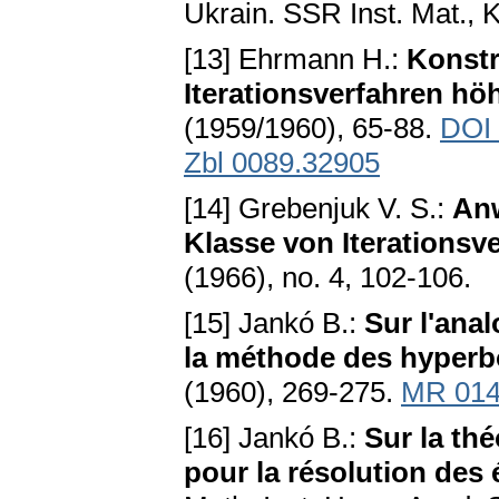
Ukrain. SSR Inst. Mat., 
[13] Ehrmann H.:
Konstr
Iterationsverfahren h
(1959/1960), 65-88.
DOI
Zbl 0089.32905
[14] Grebenjuk V. S.:
Anw
Klasse von Iterationsv
(1966), no. 4, 102-106.
[15] Jankó В.:
Sur l'ana
la méthode des hyperb
(1960), 269-275.
MR 014
[16] Jankó B.:
Sur la thé
pour la résolution des 