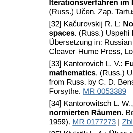
Iterationsverfahren im 
(Russ.) Učen. Zap. Tartu
[32] Kačurovskij R. L:
No
spaces
. (Russ.) Uspehi 
Übersetzung in: Russian
Cleaver-Hume Press, L
[33] Kantorovich L. V.:
Fu
mathematics
. (Russ.) U
from Russ. by C. D. Ben
Forsythe.
MR 0053389
[34] Kantorowitsch L. W.,
normierten Räumen
. B
1959).
MR 0177273
|
Zb