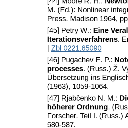
[44] Moore R. H.:
Newton
M. (Ed.): Nonlinear integ
Press. Madison 1964, pp
[45] Petry W.:
Eine Ver
Iterationsverfahrens
. E
|
Zbl 0221.65090
[46] Pugachev E. P.:
Note
processes
. (Russ.) Ž. V
Übersetzung ins Englisc
(1963), 1059-1064.
[47] Rjabčenko N. M.:
Di
höherer Ordnung
. (Rus
Forscher. Teil I. (Russ.)
580-587.