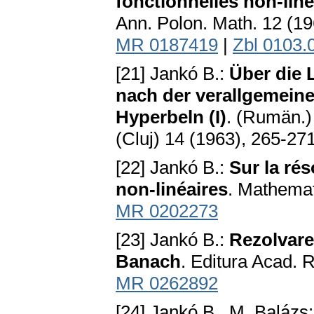
fonctionnelles non-lin
Ann. Polon. Math. 12 (1
MR 0187419
|
Zbl 0103.
[21] Jankó B.:
Über die 
nach der verallgemein
Hyperbeln (I)
. (Rumän.)
(Cluj) 14 (1963), 265-271
[22] Jankó B.:
Sur la ré
non-linéaires
. Mathemat
MR 0202273
[23] Jankó B.:
Rezolvarea
Banach
. Editura Acad. 
MR 0262892
[24] Jankó B., M. Balázs