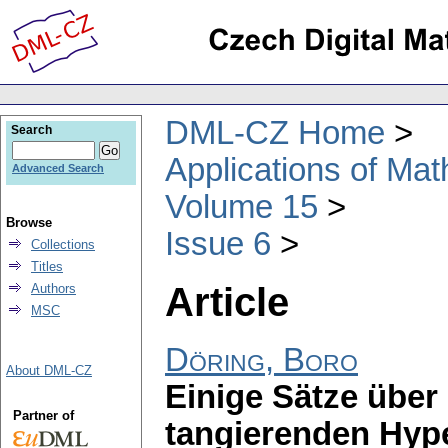
DML-CZ Home
Search
Applications of Ma
Advanced Search
Volume 15
Browse
Issue 6
Collections
Titles
Article
Authors
MSC
Döring, Boro
About DML-CZ
Einige Sätze über
Partner of
tangierenden Hyp