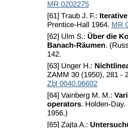
MR 0202275
[61] Traub J. F.:
Iterativ
Prentice-Hall 1964.
MR 
[62] Ulm S.:
Über die Ko
Banach-Räumen
. (Rus
142.
[63] Unger H.:
Nichtlin
ZAMM 30 (1950), 281 - 
Zbl 0040.06602
[64] Vainberg M. M.:
Var
operators
. Holden-Day.
1956.)
[65] Zajta A.:
Untersuch