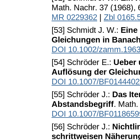
Math. Nachr. 37 (1968),
MR 0229362
|
Zbl 0165.
[53] Schmidt J. W.:
Eine
Gleichungen in Bana
DOI 10.1002/zamm.196
[54] Schröder E.:
Ueber 
Auflösung der Gleich
DOI 10.1007/BF0144402
[55] Schröder J.:
Das Ite
Abstandsbegriff
. Math.
DOI 10.1007/BF0118659
[56] Schröder J.:
Nichtli
schrittweisen Näherun