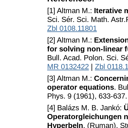
[1] Altman M.:
Iterative
Sci. Sér. Sci. Math. Astr
Zbl 0108.11801
[2] Altman M.:
Extension
for solving non-linear
Bull. Acad. Polon. Sci. S
MR 0132422
|
Zbl 0118.
[3] Altman M.:
Concernin
operator equations
. Bu
Phys. 9 (1961), 633-637
[4] Balázs M. B. Jankó:
Ü
Operatorgleichungen n
Hyperbeln
. (Ruman). St