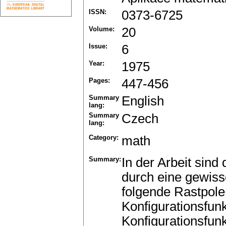
ISSN:
0373-6725
Volume:
20
Issue:
6
Year:
1975
Pages:
447-456
Summary
English
lang:
Summary
Czech
lang:
Category:
math
Summary:
In der Arbeit sin
durch eine gewiss
folgende Rastpole
Konfigurationsfunk
Konfigurationsfun