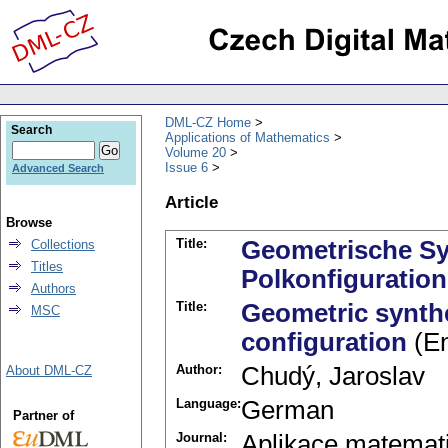
DML-CZ Home
Search
Applications of Mathematics
Volume 20
Issue 6
Advanced Search
Article
Browse
Title:
Geometrische Sy
Collections
Titles
Polkonfiguration
Authors
Title:
Geometric synthe
MSC
configuration
(En
Author:
Chudý, Jaroslav
About DML-CZ
Language:
German
Partner of
Journal:
Aplikace matemat