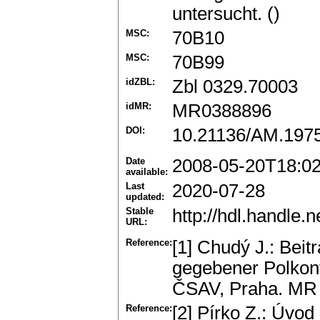
untersucht. ()
MSC:
70B10
MSC:
70B99
idZBL:
Zbl 0329.70003
idMR:
MR0388896
DOI:
10.21136/AM.197
Date
2008-05-20T18:0
available:
Last
2020-07-28
updated:
Stable
http://hdl.handle
URL:
Reference:
[1] Chudý J.: Bei
gegebener Polkonf
ČSAV, Praha. MR
Reference:
[2] Pírko Z.: Úvo