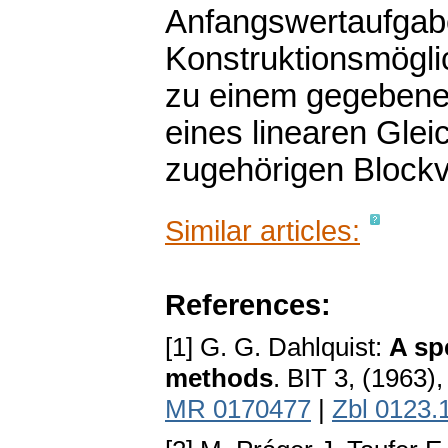
Anfangswertaufgabe
Konstruktionsmögli
zu einem gegebene
eines linearen Gle
zugehörigen Blockv
Similar articles:
References:
[1] G. G. Dahlquist:
A spe
methods
. BIT 3, (1963)
MR 0170477
|
Zbl 0123.