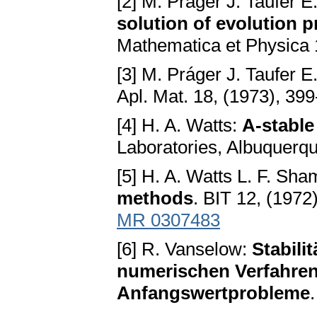
[2] M. Práger J. Taufer E
solution of evolution 
Mathematica et Physica 1
[3] M. Práger J. Taufer E
Apl. Mat. 18, (1973), 39
[4] H. A. Watts:
A-stable
Laboratories, Albuquerq
[5] H. A. Watts L. F. Sh
methods
. BIT 12, (1972
MR 0307483
[6] R. Vanselow:
Stabili
numerischen Verfahren 
Anfangswertprobleme