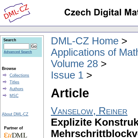
DML-CZ Home
Search
Applications of Ma
Advanced Search
Volume 28
Browse
Issue 1
Collections
Titles
Article
Authors
MSC
Vanselow, Reiner
About DML-CZ
Explizite Konstruk
Partner of
Mehrschrittblockv