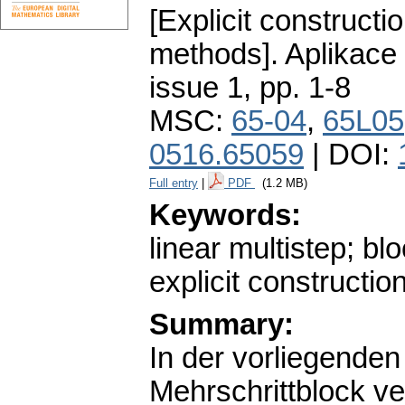
[Explicit constructi
methods].
Aplikace
issue 1
,
pp. 1-8
MSC:
65-04
,
65L05
0516.65059
| DOI:
Full entry
|
PDF
(1.2 MB)
Keywords:
linear multistep; bl
explicit constructio
Summary:
In der vorliegenden 
Mehrschrittblock v