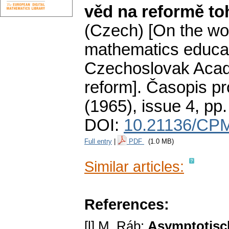
věd na reformě to
(Czech) [On the wo
mathematics educati
Czechoslovak Acade
reform].
Časopis pr
(1965), issue 4
,
pp.
DOI:
10.21136/CP
Full entry
|
PDF
(1.0 MB)
Similar articles:
References:
[l] M. Ráb:
Asymptotisc