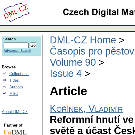
DML-CZ Home
Search
Časopis pro pěstov
Advanced Search
Volume 90
Browse
Issue 4
Collections
Titles
Article
Authors
MSC
Kořínek, Vladimír
About DML-CZ
Reformní hnutí ve
Partner of
světě a účast Če