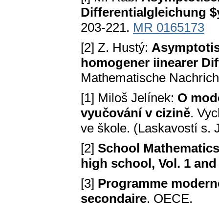
Differentialgleichung $
203-221.
MR 0165173
[2] Z. Hustý:
Asymptotis
homogener iinearer Dif
Mathematische Nachricht
[1] Miloš Jelínek:
O mode
vyučování v cizině
. Vy
ve škole. (Laskavostí s. 
[2]
School Mathematics
high school, Vol. 1 and
[3]
Programme moderne
secondaire
. OECE.