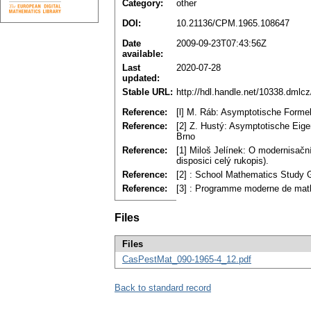
Category:
other
DOI:
10.21136/CPM.1965.108647
Date
2009-09-23T07:43:56Z
available:
Last
2020-07-28
updated:
Stable URL:
http://hdl.handle.net/10338.dmlc
Reference:
[l] M. Ráb: Asymptotische Formel
Reference:
[2] Z. Hustý: Asymptotische Eig
Brno
Reference:
[1] Miloš Jelínek: O modernisač
disposici celý rukopis).
Reference:
[2] : School Mathematics Study Gr
Reference:
[3] : Programme moderne de mat
Files
Files
CasPestMat_090-1965-4_12.pdf
Back to standard record