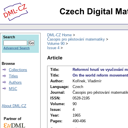
DML-CZ Home
Search
Časopis pro pěstování matematiky
Volume 90
Issue 4
Advanced Search
Article
Browse
Title:
Reformní hnutí ve vyučování m
Collections
Title:
On the world reform movement 
Titles
Author:
Kořínek, Vladimír
Authors
Language:
Czech
MSC
Journal:
Časopis pro pěstování matemati
ISSN:
0528-2195
Volume:
90
About DML-CZ
Issue:
4
Year:
1965
Partner of
Pages:
490-496