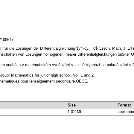
z/108647
n fúr die Lósungen der Differentialgleichung $y" -qy = 0$.Czech. Math. J. 14
enschaften von Lósungen homogener iinearer Differentialgleichungen $n$-ter
ních snahách v matematickém vyučování v cizině.Vychází na pokračování v č
oup: Mathematics for junior high school, Vol. 1 and 2.
hematiques pour ľenseignement secondaire.OECE.
Size
Format
1.011Mb
applicati