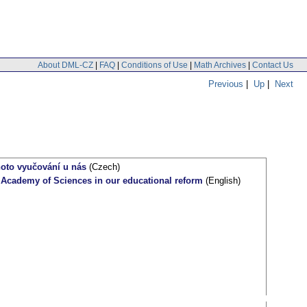
About DML-CZ
|
FAQ
|
Conditions of Use
|
Math Archives
|
Contact Us
Previous
|
Up
|
Next
hoto vyučování u nás
(Czech)
 Academy of Sciences in our educational reform
(English)