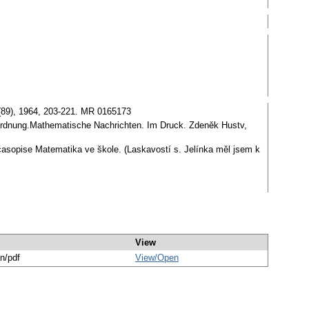
 (89), 1964, 203-221. MR 0165173
 Ordnung.Mathematische Nachrichten. Im Druck. Zdeněk Hustv,
asopise Matematika ve škole. (Laskavostí s. Jelínka měl jsem k
View
on/pdf
View/
Open