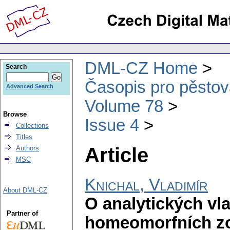
DML-CZ Home
Search
Časopis pro pěstov
Advanced Search
Volume 78
Browse
Issue 4
Collections
Titles
Article
Authors
MSC
Knichal, Vladimír
About DML-CZ
O analytických vl
Partner of
homeomorfních zob