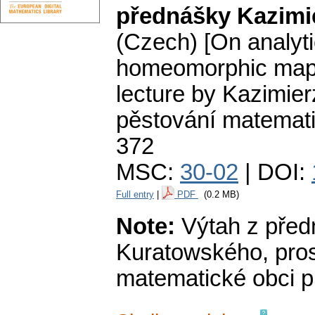
přednášky Kazimi
(Czech) [On analyti
homeomorphic mappi
lecture by Kazimier
pěstování matemat
372
MSC:
30-02
| DOI:
Full entry
|
PDF
(0.2 MB)
Note:
Výtah z před
Kuratowského, pros
matematické obci p