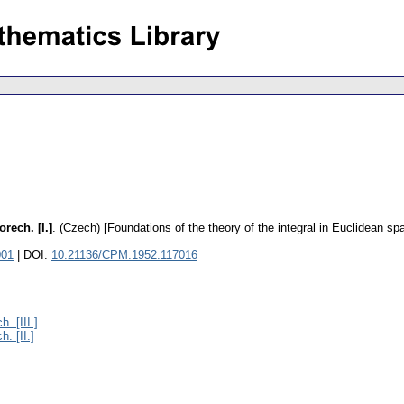
rech. [I.]
.
(Czech) [Foundations of the theory of the integral in Euclidean spac
001
| DOI:
10.21136/CPM.1952.117016
. [III.]
. [II.]