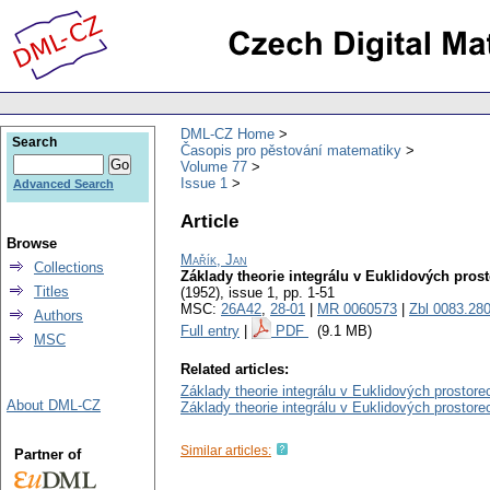
DML-CZ Home
Search
Časopis pro pěstování matematiky
Volume 77
Issue 1
Advanced Search
Article
Browse
Mařík, Jan
Collections
Základy theorie integrálu v Euklidových prosto
Titles
(1952), issue 1
,
pp. 1-51
MSC:
26A42
,
28-01
|
MR 0060573
|
Zbl 0083.28
Authors
Full entry
|
PDF
(9.1 MB)
MSC
Related articles:
Základy theorie integrálu v Euklidových prostorech
About DML-CZ
Základy theorie integrálu v Euklidových prostorech
Similar articles:
Partner of