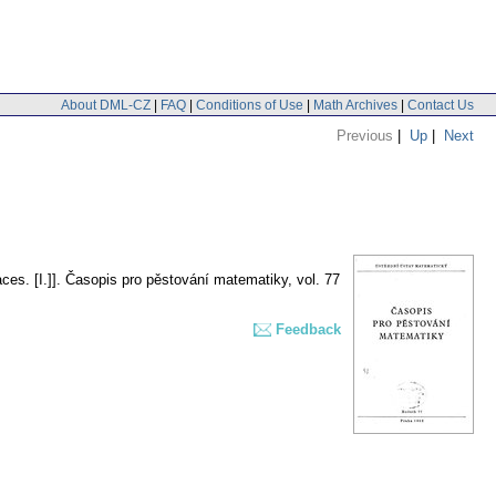
About DML-CZ
|
FAQ
|
Conditions of Use
|
Math Archives
|
Contact Us
Previous
|
Up
|
Next
es. [I.]].
Časopis pro pěstování matematiky
,
vol. 77
Feedback