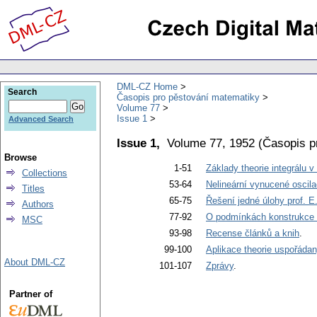
DML-CZ Home
Search
Časopis pro pěstování matematiky
Volume 77
Issue 1
Advanced Search
Issue 1,
Volume 77, 1952
(
Časopis p
Browse
1-51
Základy theorie integrálu v
Collections
53-64
Nelineární vynucené oscil
Titles
65-75
Řešení jedné úlohy prof. E
Authors
77-92
O podmínkách konstrukce t
MSC
93-98
Recense článků a knih
.
99-100
Aplikace theorie uspořádan
About DML-CZ
101-107
Zprávy
.
Partner of