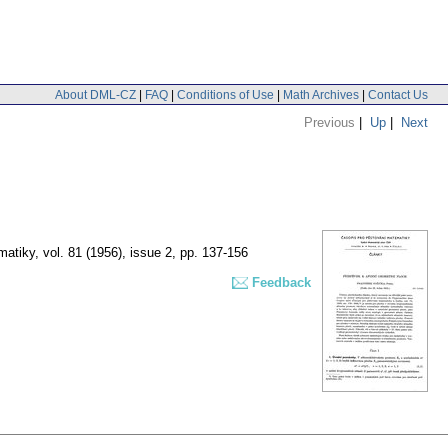
About DML-CZ
|
FAQ
|
Conditions of Use
|
Math Archives
|
Contact Us
Previous
|
Up
|
Next
matiky
,
vol. 81 (1956), issue 2
,
pp. 137-156
Feedback