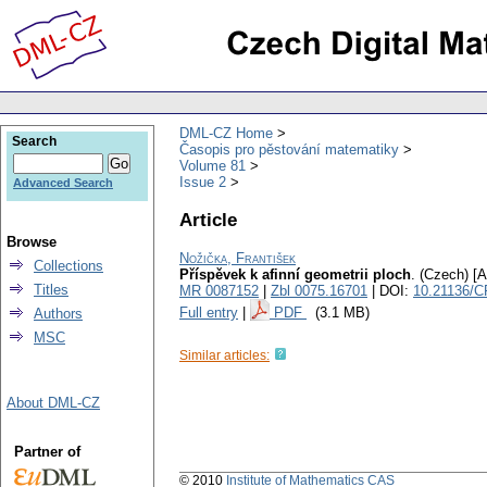
DML-CZ Home
Search
Časopis pro pěstování matematiky
Volume 81
Issue 2
Advanced Search
Article
Browse
Nožička, František
Collections
Příspěvek k afinní geometrii ploch
.
(Czech) [A
Titles
MR 0087152
|
Zbl 0075.16701
| DOI:
10.21136/C
Full entry
|
PDF
(3.1 MB)
Authors
MSC
Similar articles:
About DML-CZ
Partner of
© 2010
Institute of Mathematics CAS