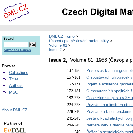
DML-CZ Home
Search
Časopis pro pěstování matematiky
Volume 81
Issue 2
Advanced Search
Issue 2,
Volume 81, 1956
(
Časopis p
Browse
137-156
Příspěvek k afinní geometr
Collections
157-161
O soustavách úhlopříček 
Titles
162-171
Pojem a existence geodeti
Authors
172-181
O monotonních spojitých fu
MSC
182-223
Geometrie simplexu v $E_n
224-228
Poznámka o limitním přecho
About DML-CZ
229-240
Poznámka k numerickému ř
241-243
Ještě o kvadratických pol
Partner of
244-245
Některé věty z theorie pa
246
Řešení algebraických rovn