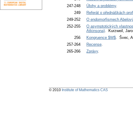
247-248
Úlohy a problémy
.
249
Referát o přednáškách pro
249-252
O endomorfismech Abelov
252-255
O asymptotických vlastnost
Atkinsona)
. Kurzweil, Jaro
256
Kongruence $W$
. Švec, A
257-264
Recense
.
265-266
Zprávy
.
© 2010
Institute of Mathematics CAS