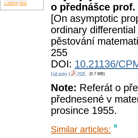
o přednášce prof. 
[On asymptotic prop
ordinary differential
pěstování matemat
255
DOI:
10.21136/CPM
Full entry
|
PDF
(0.7 MB)
Note:
Referát o pře
přednesené v matem
prosince 1955.
Similar articles: