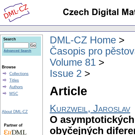
DML-CZ Home
Search
Časopis pro pěstov
Advanced Search
Volume 81
Browse
Issue 2
Collections
Titles
Article
Authors
MSC
Kurzweil, Jaroslav
About DML-CZ
O asymptotických 
Partner of
obyčejných diferen