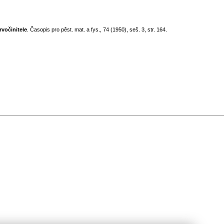
rvočinitele
. Časopis pro pěst. mat. a fys., 74 (1950), seš. 3, str. 164.