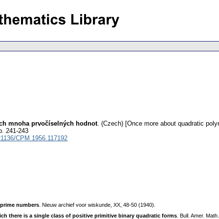
ích mnoha prvočíselných hodnot
.
(Czech) [Once more about quadratic poly
p. 241-243
21136/CPM.1956.117192
f prime numbers
. Nieuw archief voor wiskunde, XX, 48-50 (1940).
h there is a single class of positive primitive binary quadratic forms
. Bull. Amer. Math