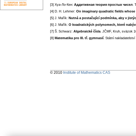
[3] Хуа-Ло-Кен:
Аддитивная теория простых чисел
. 
[4] D. H. Lehmer:
On imaginary quadratic fields whose 
[5] J. Mařík:
Nutná a postačující podmínka, aby v jistýc
[6] J. Mařík:
O kvadratických polynomech, které nabýv
[7] Š. Schwarz:
Algebraické čísla
. JČMF, Kruh, sväzok 1
[8]
Matematika pro III. tř. gymnasií
. Státní nakladatelstv
© 2010
Institute of Mathematics CAS