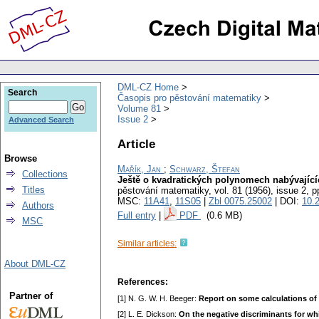
DML-CZ Home
Search
Časopis pro pěstování matematiky
Volume 81
Issue 2
Advanced Search
Article
Browse
Mařík, Jan
;
Schwarz, Štefan
Collections
Ještě o kvadratických polynomech nabývajíc
Titles
pěstování matematiky
,
vol. 81 (1956), issue 2
,
p
MSC:
11A41
,
11S05
|
Zbl 0075.25002
| DOI:
10.
Authors
Full entry
|
PDF
(0.6 MB)
MSC
Similar articles:
About DML-CZ
References:
Partner of
[1] N. G. W. H. Beeger:
Report on some calculations o
[2] L. E. Dickson:
On the negative discriminants for whic