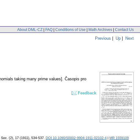
About DML-CZ
|
FAQ
|
Conditions of Use
|
Math Archives
|
Contact Us
Previous
|
Up
|
Next
nomials taking many prime values].
Časopis pro
Feedback
. Soc. (2), 17 (1911), 534-537.
DOI 10.1090/S0002-9904-1911-02102-4
|
MR 1559109