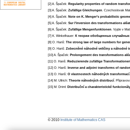
[2] A. Špaček:
Regularity properties of random transf
[3] A. Špaček:
Zufällige Gleichungen
. Czechoslovak Math
[4] A. Špaček:
Note on K. Menger’s probabilistic geome
[5] A. Špaček:
Sur l’inversion des transformations aléa
[6] A. Špaček:
Zufällige Mengenfunktionen
. Vyjde v Mat
[7] K. Winkelhauer:
К теории обобщенных случайных
[8] O. Hanš:
The strong law of large numbers for gene
[9] O. Hanš:
Zobecněné náhodné veličiny a náhodné t
[10] A. Špaček:
Prolongement des transformations aléa
[11] O. Hanš:
Reduzierende zufällige Transformatione
[12] O. Hanš:
Inverse and adjoint transforms of rando
[13] O. Hanš:
O vlastnostech náhodných transformací
[14] M. Ullrich:
Theorie náhodných distribucí
. Připravov
[15] M. Driml:
Distribuční a charakteristické funkcio
© 2010
Institute of Mathematics CAS