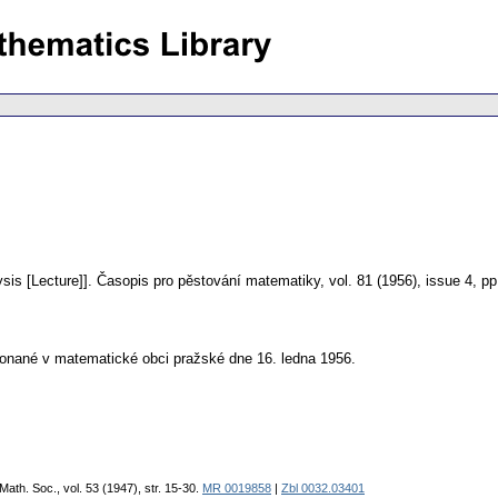
sis [Lecture]].
Časopis pro pěstování matematiky
,
vol. 81 (1956), issue 4
,
pp
onané v matematické obci pražské dne 16. ledna 1956.
 Math. Soc., vol. 53 (1947), str. 15-30.
MR 0019858
|
Zbl 0032.03401