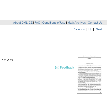
About DML-CZ
|
FAQ
|
Conditions of Use
|
Math Archives
|
Contact Us
Previous
|
Up
|
Next
. 471-473
Feedback