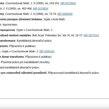
orms
. Czechoslovak Math. J. 5 (1955), str, 143-151.
MR 0073869
. J. 5 (1955), str. 462-466.
MR 0079854
try
. Czechoslovak Math. J. 6 (1956), str. 72-74.
MR 0080946
toires presque sûrement linéaires
. Vyjde v Acta Math.
h. Nachrichten.
 процессов
. Vyjde v Czechoslovak Math. J.
ralized random variables
. Bull. Acad. Polonaise Sci. Vol. IV, str. 15-17.
MR 0077014
ransformace
. Kandidátská disertační práce.
toires
. Připraveno k publikaci.
n
. Vyjde v Czechoslovak Math. J.
MR 0090161
m linear transforms
. Připraveno k publikaci.
. Písemná práce pro kandidátské zkoušky.
aná kandidátská disertační práce.
nály pro zobecněné náhodné proměnné
. Připravovaná kandidátská disertační práce.