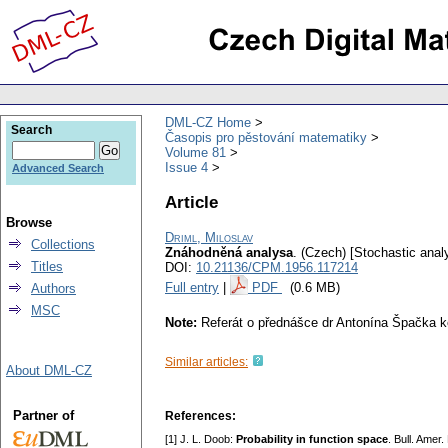
DML-CZ Home
Search
Časopis pro pěstování matematiky
Volume 81
Issue 4
Advanced Search
Article
Browse
Driml, Miloslav
Collections
Znáhodněná analysa
.
(Czech) [Stochastic analy
Titles
DOI:
10.21136/CPM.1956.117214
Full entry
|
PDF
(0.6 MB)
Authors
MSC
Note:
Referát o přednášce dr Antonína Špačka k
Similar articles:
About DML-CZ
Partner of
References:
[1] J. L. Doob:
Probability in function space
. Bull. Amer.