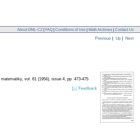
About DML-CZ
|
FAQ
|
Conditions of Use
|
Math Archives
|
Contact Us
Previous
|
Up
|
Next
í matematiky
,
vol. 81 (1956), issue 4
,
pp. 473-475
Feedback