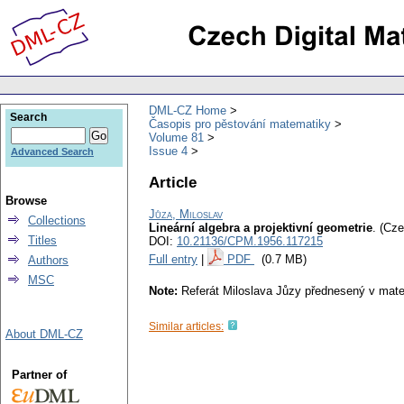
DML-CZ Home
Search
Časopis pro pěstování matematiky
Volume 81
Issue 4
Advanced Search
Article
Browse
Jůza, Miloslav
Collections
Lineární algebra a projektivní geometrie
.
(Cze
Titles
DOI:
10.21136/CPM.1956.117215
Full entry
|
PDF
(0.7 MB)
Authors
MSC
Note:
Referát Miloslava Jůzy přednesený v mate
Similar articles:
About DML-CZ
Partner of