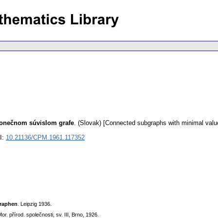
konečnom súvislom grafe
.
(Slovak) [Connected subgraphs with minimal value 
I:
10.21136/CPM.1961.117352
Graphen
. Leipzig 1936.
or. přírod. společnosti, sv. III, Brno, 1926.