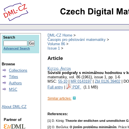
DML-CZ Home
Search
Časopis pro pěstování matematiky
Volume 86
Issue 1
Advanced Search
Article
Browse
Kotzig, Anton
Collections
Súvislé podgrafy s minimálnou hodnotou v 
Titles
matematiky
,
vol. 86 (1961), issue 1
,
pp. 1-6
MSC:
55-10
|
MR 0143197
|
Zbl 0126.39402
| DO
Authors
Full entry
|
PDF
(1.1 MB)
MSC
Similar articles:
About DML-CZ
References:
Partner of
[1] D. König:
Theorie der endlichen und unendlichen 
[2] O. Borůvka:
O jistém problému minimálním
. Práce M