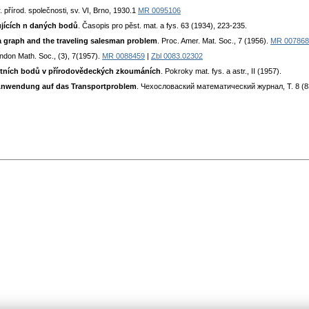
. přírod. společnosti, sv. VI, Brno, 1930.1
MR 0095106
jících n daných bodů
. Časopis pro pěst. mat. a fys. 63 (1934), 223-235.
a graph and the traveling salesman problem
. Proc. Amer. Mat. Soc., 7 (1956).
MR 007868
ondon Math. Soc., (3), 7(1957).
MR 0088459
|
Zbl 0083.02302
ktních bodů v přírodovědeckých zkoumáních
. Pokroky mat. fys. a astr., II (1957).
 Anwendung auf das Transportproblem
. Чехословаский математический журнал, T. 8 (83