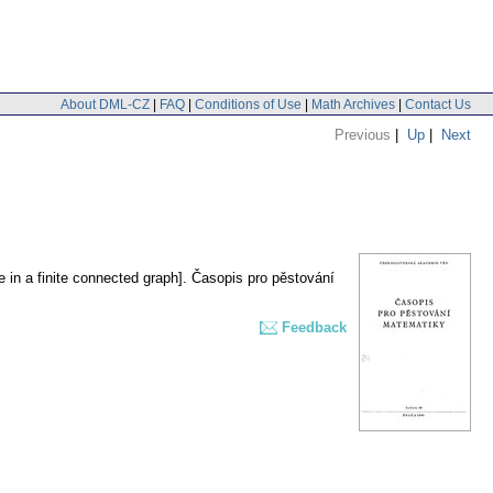
About DML-CZ
|
FAQ
|
Conditions of Use
|
Math Archives
|
Contact Us
Previous
|
Up
|
Next
in a finite connected graph].
Časopis pro pěstování
Feedback