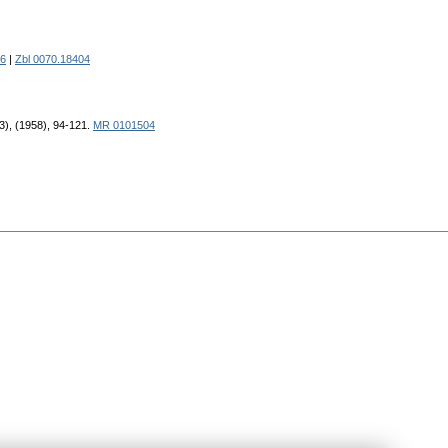
6
|
Zbl 0070.18404
), (1958), 94-121.
MR 0101504