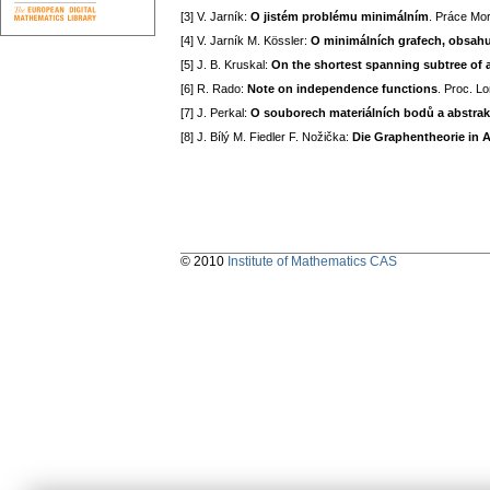
[3] V. Jarník:
O jistém problému minimálním
. Práce Mor
[4] V. Jarník M. Kössler:
O minimálních grafech, obsahu
[5] J. B. Kruskal:
On the shortest spanning subtree of 
[6] R. Rado:
Note on independence functions
. Proc. L
[7] J. Perkal:
O souborech materiálních bodů a abstra
[8] J. Bílý M. Fiedler F. Nožička:
Die Graphentheorie in
© 2010
Institute of Mathematics CAS