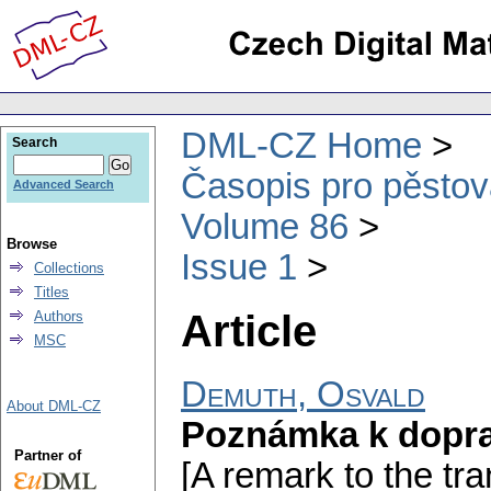
DML-CZ Home
Search
Časopis pro pěstov
Advanced Search
Volume 86
Browse
Issue 1
Collections
Titles
Article
Authors
MSC
Demuth, Osvald
About DML-CZ
Poznámka k dopr
Partner of
[A remark to the tr