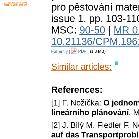
pro pěstování mate
issue 1
,
pp. 103-11
MSC:
90-50
|
MR 0
10.21136/CPM.196
Full entry
|
PDF
(1.3 MB)
Similar articles:
References:
[1] F. Nožička:
O jednom
lineárního plánování
. 
[2] J. Bílý M. Fiedler F. 
auf das Transportprob