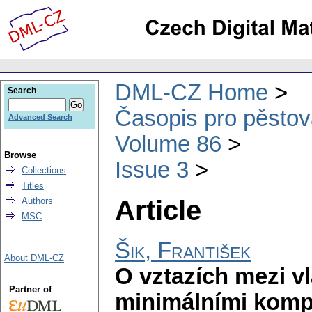
DML-CZ Home
Search
Časopis pro pěstov
Advanced Search
Volume 86
Browse
Issue 3
Collections
Titles
Article
Authors
MSC
Šik, František
About DML-CZ
O vztazích mezi vl
Partner of
minimálními komp