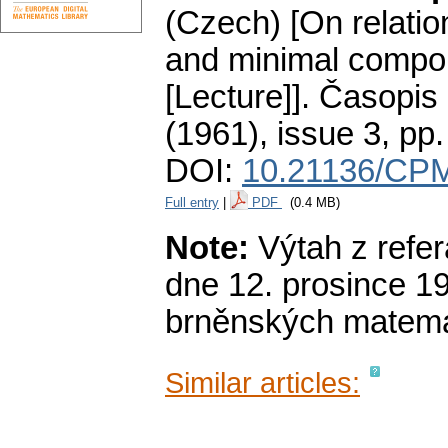
(Czech) [On relati
and minimal compon
[Lecture]].
Časopis 
(1961), issue 3
,
pp.
DOI:
10.21136/CPM
Full entry
|
PDF
(0.4 MB)
Note:
Výtah z refer
dne 12. prosince 1
brněnských matema
Similar articles: