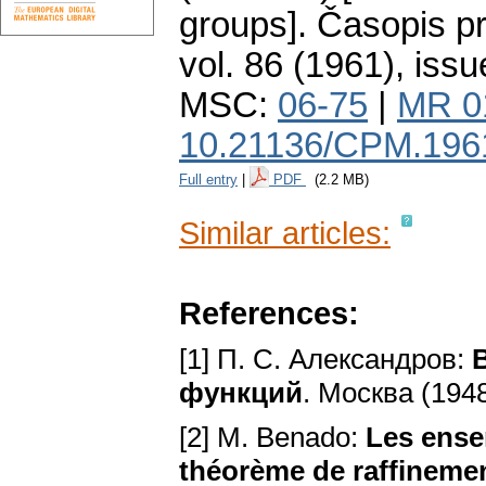
groups].
Časopis p
vol. 86 (1961), issu
MSC:
06-75
|
MR 0
10.21136/CPM.196
Full entry
|
PDF
(2.2 MB)
Similar articles:
References:
[1] П. С. Александров:
функций
. Москва (194
[2] M. Benado:
Les ense
théorème de raffinemen