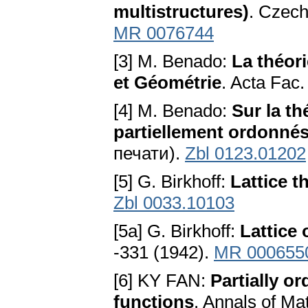
multistructures)
. Czech
MR 0076744
[3] M. Benado:
La théori
et Géométrie
. Acta Fac
[4] M. Benado:
Sur la t
partiellement ordonné
печати).
Zbl 0123.01202
[5] G. Birkhoff:
Lattice t
Zbl 0033.10103
[5a] G. Birkhoff:
Lattice
-331 (1942).
MR 000655
[6] KY FAN:
Partially o
functions
. Annals of Ma