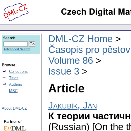
DML-CZ Home
Search
Časopis pro pěstov
Advanced Search
Volume 86
Browse
Issue 3
Collections
Titles
Article
Authors
MSC
Jakubík, Ján
About DML-CZ
К теории частич
Partner of
(Russian) [On the th