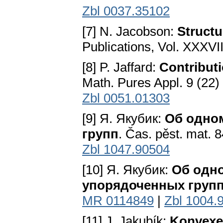
Zbl 0037.35102
[7] N. Jacobson:
Structu
Publications, Vol. XXXVI
[8] P. Jaffard:
Contribut
Math. Pures Appl. 9 (22)
Zbl 0051.01303
[9] Я. Якубик:
Об одно
групп
. Čas. pěst. mat. 
Zbl 1047.90504
[10] Я. Якубик:
Об одно
упорядоченных груп
MR 0114849
|
Zbl 1004.
[11] J. Jakubík:
Konvexe 