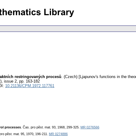
raktních restringovaných procesů
.
(Czech) [Ljapunov's functions in the theo
), issue 2
,
pp. 163-182
OI:
10.21136/CPM.1972.117761
rol processes
. Čas. pro pěst. mat. 93, 1968, 299-325.
MR 0276566
 pro pěst. mat. 95, 1970, 196-211.
MR 0274886