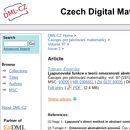
DML-CZ Home
Search
Časopis pro pěstování matematiky
Volume 97
Issue 2
Advanced Search
Article
Browse
Tumajer, František
Collections
Ljapunovské funkce v teorii omezenosti abst
Titles
Časopis pro pěstování matematiky
,
vol. 97 (1972
MSC:
93D05
|
MR 0306651
|
Zbl 0237.93035
| D
Authors
Full entry
|
PDF
(2.4 MB)
MSC
Similar articles:
About DML-CZ
References:
Partner of
[1] Nagy J.:
Ljapunov's direct method in abstract cont
[2] Tumajer F.:
Omezenost abstraktních procesů
. Čas.