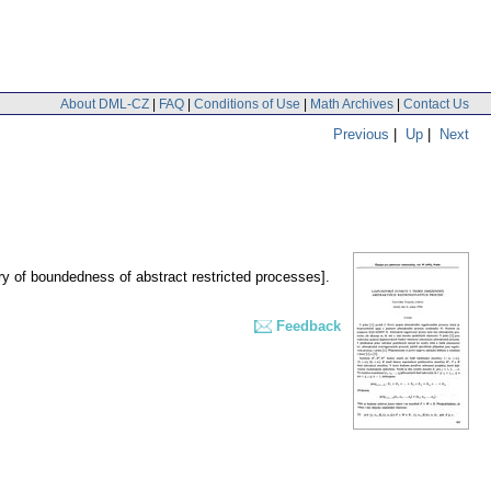
About DML-CZ
|
FAQ
|
Conditions of Use
|
Math Archives
|
Contact Us
Previous
|
Up
|
Next
ry of boundedness of abstract restricted processes].
Feedback