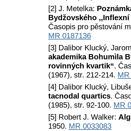
[2] J. Metelka:
Poznámka
Bydžovského ,,Inflexní
Časopis pro pěstování mat
MR 0187136
[3] Dalibor Klucký, Jaro
akademika Bohumìla By
rovinných kvartik“
. Čas
(1967), str. 212-214.
MR 
[4] Dalibor Klucký, Libu
tacnodal quartics
. Časo
(1985), str. 92-100.
MR 0
[5] Robert J. Walker:
Alg
1950.
MR 0033083