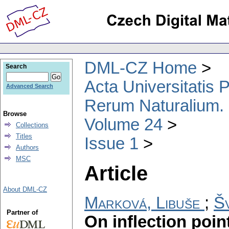
DML-CZ Home
Search
Acta Universitatis
Advanced Search
Rerum Naturalium.
Browse
Volume 24
Collections
Titles
Issue 1
Authors
MSC
Article
About DML-CZ
Marková, Libuše
;
Š
Partner of
On inflection poin