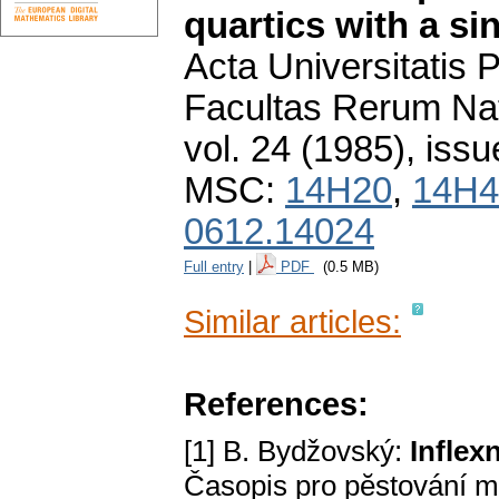
quartics with a sin
Acta Universitatis
Facultas Rerum Na
vol. 24 (1985), issu
MSC:
14H20
,
14H4
0612.14024
Full entry
|
PDF
(0.5 MB)
Similar articles:
References:
[1] B. Bydžovský:
Inflex
Časopis pro pӗstování ma