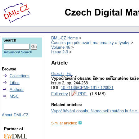
DML-CZ Home
Search
Časopis pro pěstování matematiky a fysiky
Volume 46
Issue 2-3
Advanced Search
Article
Browse
Granát, Fr.
Collections
Vypočítávání obsahu šikmo seříznutého kužele
Titles
issue 2
,
pp. 244-258
DOI:
10.21136/CPMF.1917.120921
Authors
Full entry
|
PDF
(1.8 MB)
MSC
Related articles:
Vypočítávání obsahu šikmo seříznutého kužele. [
About DML-CZ
Similar articles:
Partner of