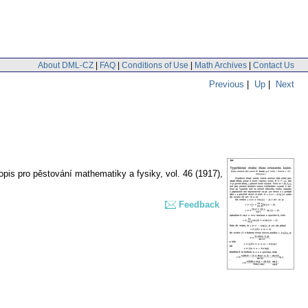
About DML-CZ
|
FAQ
|
Conditions of Use
|
Math Archives
|
Contact Us
Previous
|
Up
|
Next
pis pro pěstování mathematiky a fysiky
,
vol. 46 (1917),
Feedback