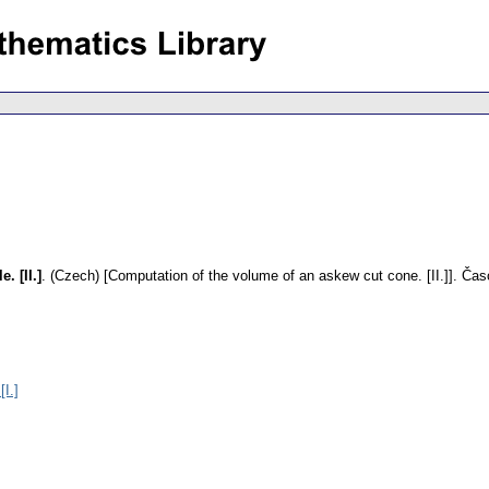
. [II.]
.
(Czech) [Computation of the volume of an askew cut cone. [II.]].
Časo
I.]