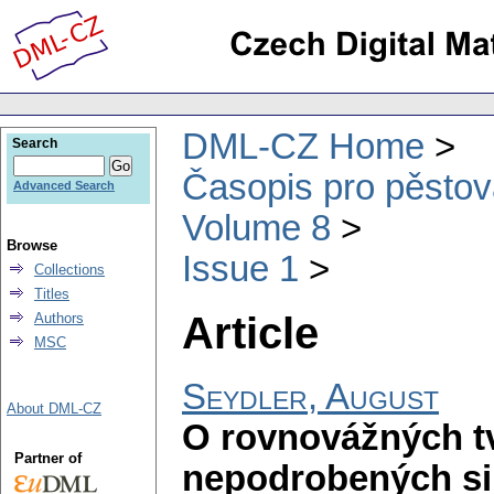
DML-CZ Home
Search
Časopis pro pěstov
Advanced Search
Volume 8
Browse
Issue 1
Collections
Titles
Article
Authors
MSC
Seydler, August
About DML-CZ
O rovnovážných t
Partner of
nepodrobených si