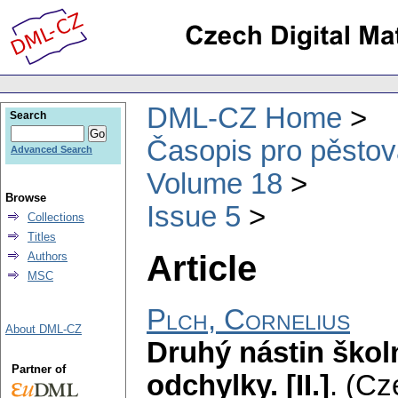
DML-CZ Home
Search
Časopis pro pěstov
Advanced Search
Volume 18
Browse
Issue 5
Collections
Titles
Article
Authors
MSC
Plch, Cornelius
About DML-CZ
Druhý nástin škol
Partner of
odchylky. [II.]
.
(Cz