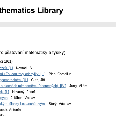
ro pěstování matematiky a fysiky
)
72-1921)
zců. [I.]
. Navrátil, B.
adu Foucaultovy odchylky. [II.]
. Plch, Cornelius
eometrickém. [II.]
. Guth, Jiří
í o plochách mimosměrek (zborcených). [IV.]
. Jung, Vilém
k. [I.]
. Novotný, Josef
nných
. Jeřábek, Václav
ickými články Leclanché-ovými
. Starý, Vácslav
řábek, Antonín
Vilém