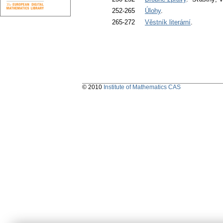
252-265
Úlohy
.
265-272
Věstník literární
.
© 2010
Institute of Mathematics CAS