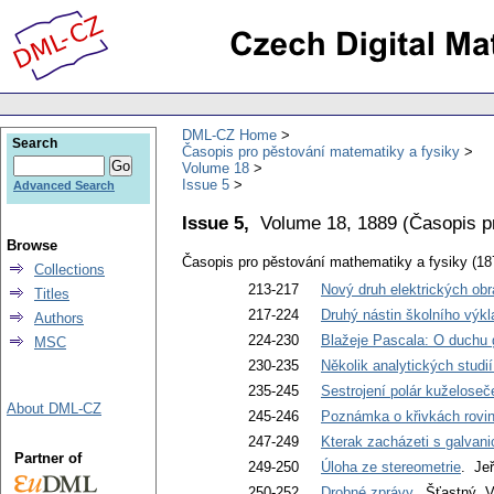
DML-CZ Home
Search
Časopis pro pěstování matematiky a fysiky
Volume 18
Issue 5
Advanced Search
Issue 5,
Volume 18, 1889
(
Časopis p
Browse
Časopis pro pěstování mathematiky a fysiky (18
Collections
213-217
Nový druh elektrických obra
Titles
217-224
Druhý nástin školního výkl
Authors
224-230
Blažeje Pascala: O duchu g
MSC
230-235
Několik analytických studi
235-245
Sestrojení polár kuželoseče
About DML-CZ
245-246
Poznámka o křivkách rovi
247-249
Kterak zacházeti s galvan
Partner of
249-250
Úloha ze stereometrie
. Je
250-252
Drobné zprávy
. Šťastný, 