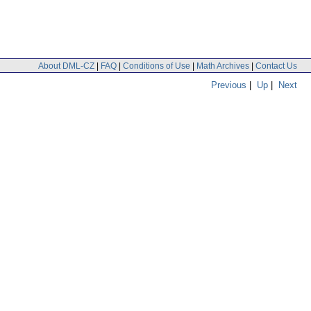
About DML-CZ
|
FAQ
|
Conditions of Use
|
Math Archives
|
Contact Us
Previous
|
Up
|
Next