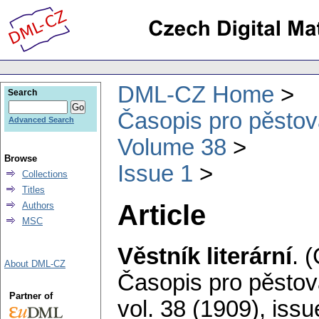
DML-CZ Home
Search
Časopis pro pěstov
Advanced Search
Volume 38
Browse
Issue 1
Collections
Titles
Article
Authors
MSC
Věstník literární
.
(
About DML-CZ
Časopis pro pěstov
Partner of
vol. 38 (1909), issu