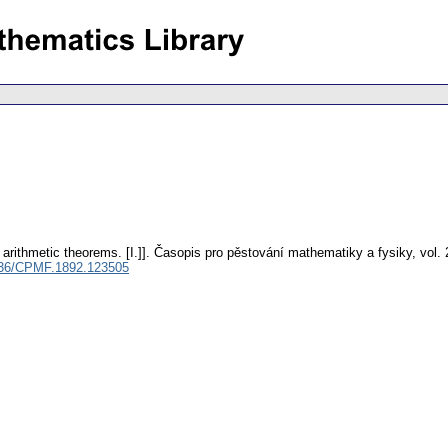
 arithmetic theorems. [I.]].
Časopis pro pěstování mathematiky a fysiky
,
vol.
36/CPMF.1892.123505