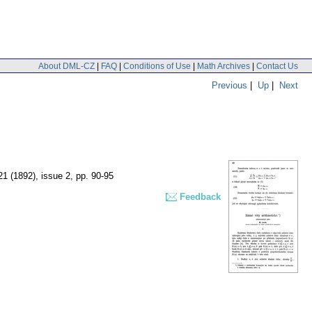
About DML-CZ
|
FAQ
|
Conditions of Use
|
Math Archives
|
Contact Us
Previous
|
Up
|
Next
 21 (1892), issue 2
,
pp. 90-95
Feedback