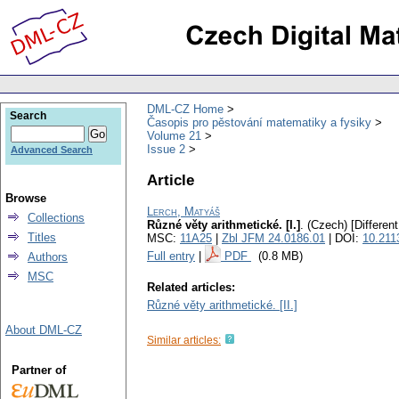
DML-CZ Home
Search
Časopis pro pěstování matematiky a fysiky
Volume 21
Issue 2
Advanced Search
Article
Browse
Lerch, Matyáš
Collections
Různé věty arithmetické. [I.]
.
(Czech) [Different
Titles
MSC:
11A25
|
Zbl JFM 24.0186.01
| DOI:
10.211
Full entry
|
PDF
(0.8 MB)
Authors
MSC
Related articles:
Různé věty arithmetické. [II.]
About DML-CZ
Similar articles:
Partner of