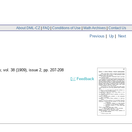
About DML-CZ
|
FAQ
|
Conditions of Use
|
Math Archives
|
Contact Us
Previous
|
Up
|
Next
y
,
vol. 38 (1909), issue 2
,
pp. 207-208
Feedback