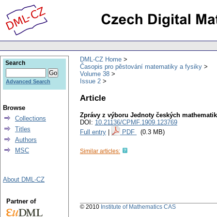
DML-CZ Home
Search
Časopis pro pěstování matematiky a fysiky
Volume 38
Issue 2
Advanced Search
Article
Browse
Zprávy z výboru Jednoty českých mathemati
Collections
DOI:
10.21136/CPMF.1909.123769
Titles
Full entry
|
PDF
(0.3 MB)
Authors
MSC
Similar articles:
About DML-CZ
Partner of
© 2010
Institute of Mathematics CAS