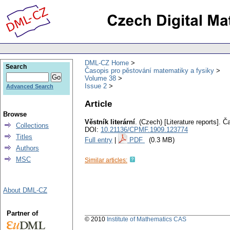
DML-CZ Home
Search
Časopis pro pěstování matematiky a fysiky
Volume 38
Issue 2
Advanced Search
Article
Browse
Věstník literární
.
(Czech) [Literature reports].
Ča
Collections
DOI:
10.21136/CPMF.1909.123774
Titles
Full entry
|
PDF
(0.3 MB)
Authors
MSC
Similar articles:
About DML-CZ
Partner of
© 2010
Institute of Mathematics CAS