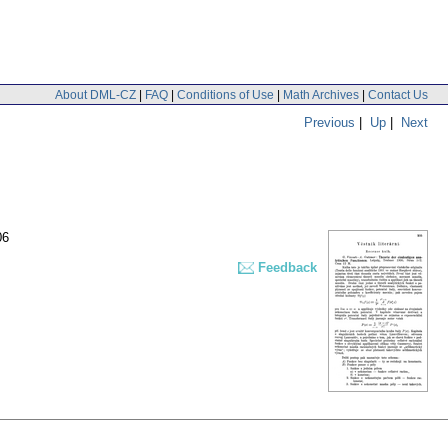
About DML-CZ
|
FAQ
|
Conditions of Use
|
Math Archives
|
Contact Us
Previous
|
Up
|
Next
06
Feedback