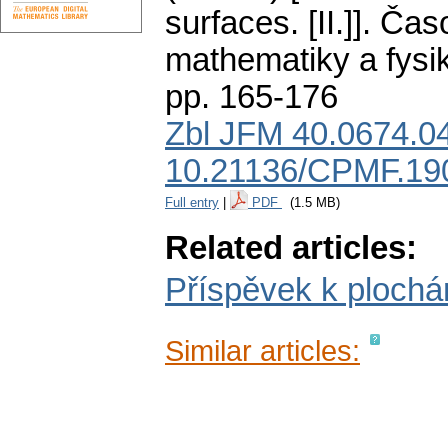
surfaces. [II.]].
Časo
mathematiky a fysi
pp. 165-176
Zbl JFM 40.0674.0
10.21136/CPMF.19
Full entry
|
PDF
(1.5 MB)
Related articles:
Příspěvek k plochá
Similar articles: