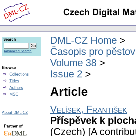
DML-CZ Home
Search
Časopis pro pěstov
Advanced Search
Volume 38
Browse
Issue 2
Collections
Titles
Article
Authors
MSC
Velísek, František
About DML-CZ
Příspěvek k ploch
Partner of
(Czech) [A contribu