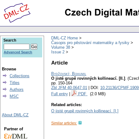
DML-CZ Home
Search
Časopis pro pěstování matematiky a fysiky
Volume 38
Issue 2
Advanced Search
Article
Browse
Bydžovský, Bohumil
Collections
O jisté grupě rovinných kollineací. [II.]
.
(Czech
Titles
pp. 150-164
Zbl JFM 40.0647.01
| DOI:
10.21136/CPMF.1909
Authors
Full entry
|
PDF
(2.0 MB)
MSC
Related articles:
O jisté grupě rovinných kollineací. [I.]
About DML-CZ
Similar articles:
Partner of