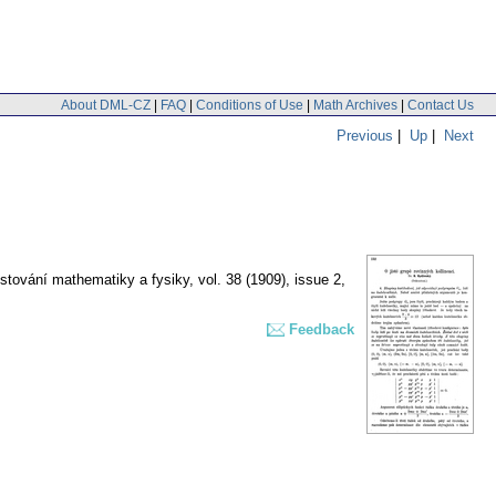
About DML-CZ
|
FAQ
|
Conditions of Use
|
Math Archives
|
Contact Us
Previous
|
Up
|
Next
stování mathematiky a fysiky
,
vol. 38 (1909), issue 2
,
Feedback