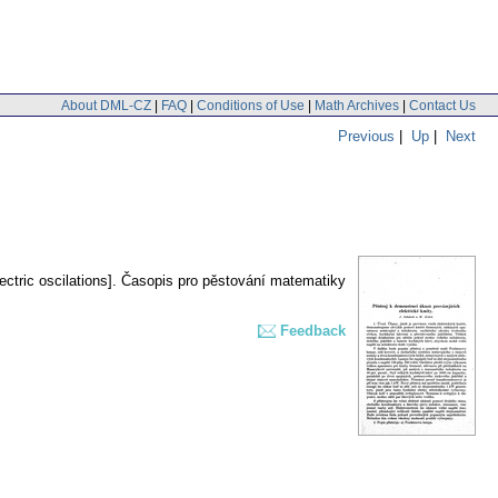
About DML-CZ
|
FAQ
|
Conditions of Use
|
Math Archives
|
Contact Us
Previous
|
Up
|
Next
ctric oscilations].
Časopis pro pěstování matematiky
Feedback