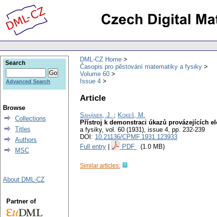
DML-CZ Home
Search
Časopis pro pěstování matematiky a fysiky
Volume 60
Issue 4
Advanced Search
Article
Browse
Sahánek, J.
;
Kokeš, M.
Collections
Přístroj k demonstraci úkazů provázejících el
Titles
a fysiky
,
vol. 60 (1931), issue 4
,
pp. 232-239
DOI:
10.21136/CPMF.1931.123933
Authors
Full entry
|
PDF
(1.0 MB)
MSC
Similar articles:
About DML-CZ
Partner of