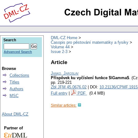
DML-CZ Home
Search
Časopis pro pěstování matematiky a fysiky
Volume 44
Issue 2-3
Advanced Search
Article
Browse
Janko, Jaroslav
Collections
Příspěvek ku vyčíslení funkce $\Gamma$
.
(Cz
Titles
pp. 219-221
Zbl JFM 45.0676.02
| DOI:
10.21136/CPMF.1915
Authors
Full entry
|
PDF
(0.4 MB)
MSC
Similar articles:
About DML-CZ
Partner of