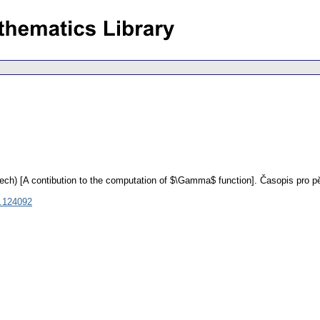
ech) [A contibution to the computation of $\Gamma$ function].
Časopis pro p
.124092