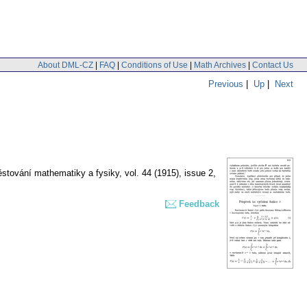
About DML-CZ
|
FAQ
|
Conditions of Use
|
Math Archives
|
Contact Us
Previous
|
Up
|
Next
ěstování mathematiky a fysiky
,
vol. 44 (1915), issue 2
,
Feedback