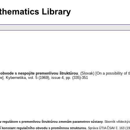
 obvode s nespojite premenlivou štruktúrou
.
(Slovak) [On a possibility of 
e].
Kybernetika
,
vol. 5 (1969), issue 4
,
pp. (335)-351
v regulátore s premenlivou štruktúrou zmenám parametrov sústavy
. Sborník vědeckýc
vení konstant regulačního obvodu s proměnnou strukturou
. Správa ÚTIA ČSAV č. 163 (19