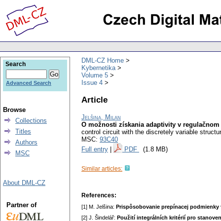
DML-CZ Home
Search
Kybernetika
Volume 5
Issue 4
Advanced Search
Article
Browse
Jelšina, Milan
Collections
O možnosti získania adaptivity v regulačnom
Titles
control circuit with the discretely variable structur
MSC:
93C40
Authors
Full entry
|
PDF
(1.8 MB)
MSC
Similar articles:
About DML-CZ
References:
Partner of
[1] M. Jelšina:
Prispôsobovanie prepínacej podmienky 
[2] J. Šindelář:
Použití integrálních kritérií pro stano