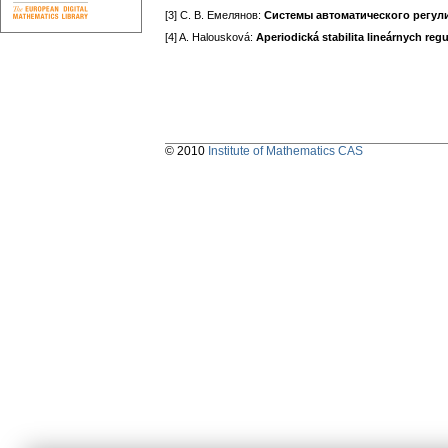
[3] C. B. Емелянов:
Системы автоматического регул
[4] A. Halousková:
Aperiodická stabilita lineárnych re
© 2010
Institute of Mathematics CAS