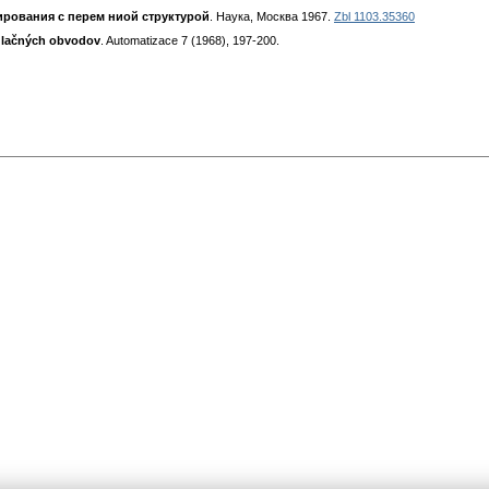
ирования с перем ниой структурой
. Наука, Москва 1967.
Zbl 1103.35360
gulačných obvodov
. Automatizace 7 (1968), 197-200.