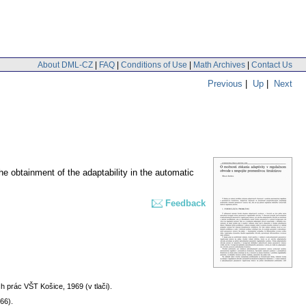
About DML-CZ
|
FAQ
|
Conditions of Use
|
Math Archives
|
Contact Us
Previous
|
Up
|
Next
the obtainment of the adaptability in the automatic
Feedback
h prác VŠT Košice, 1969 (v tlači).
66).