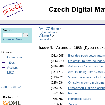
DML-CZ Home
Search
Kybernetika
Volume 5
Issue 4
Advanced Search
Issue 4,
Volume 5, 1969
(
Kybernetik
Browse
(261)-265
Bounded push down autom
Collections
(266)-279
On optimum time bounds for
Titles
(280)-286
Automatické seřizování v 
Authors
(287)-312
Simulation system COSMO. 
MSC
(313)-324
Vzájemná korelační funkce 
(325)-334
On solving some problems o
About DML-CZ
(335)-351
O možnosti získania adapti
352-355
Recenze
.
Partner of
356-357
Přehled literatury
.
358-361
Zprávy
.