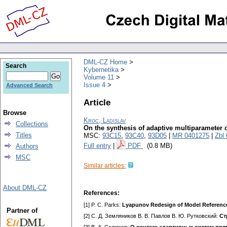
DML-CZ Home
Search
Kybernetika
Volume 11
Issue 4
Advanced Search
Article
Browse
Kroc, Ladislav
Collections
On the synthesis of adaptive multiparameter
Titles
MSC:
93C15
,
93C40
,
93D05
|
MR 0401275
|
Zbl
Full entry
|
PDF
(0.8 MB)
Authors
MSC
Similar articles:
About DML-CZ
References:
[1] P. C. Parks:
Lyapunov Redesign of Model Referenc
Partner of
[2] С. Д. Земляников В. В. Павлов В. Ю. Рутковский:
Ст