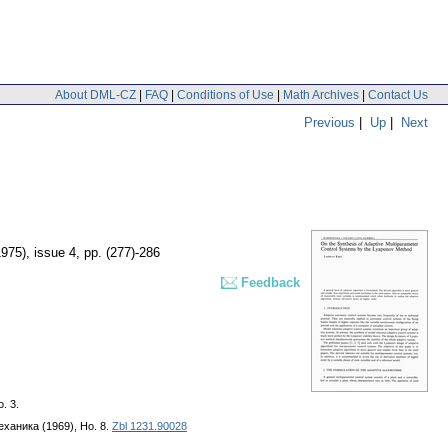
About DML-CZ
|
FAQ
|
Conditions of Use
|
Math Archives
|
Contact Us
Previous
|
Up
|
Next
1975), issue 4
,
pp. (277)-286
Feedback
. 3.
еханика (1969), Но. 8.
Zbl 1231.90028