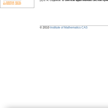
[3] В. А. Седюков:
О синтезе адаптивных систем пр
© 2010
Institute of Mathematics CAS