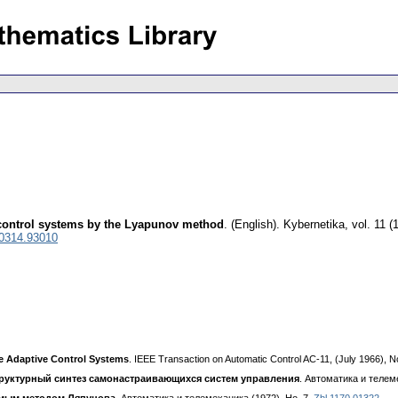
 control systems by the Lyapunov method
.
(English).
Kybernetika
,
vol. 11 (
 0314.93010
e Adaptive Control Systems
. IEEE Transaction on Automatic Control AC-11, (July 1966), No
руктурный синтез самонастраивающихся систем управления
. Автоматика и телем