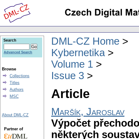
DML-CZ Home
Search
Kybernetika
Advanced Search
Volume 1
Browse
Issue 3
Collections
Titles
Article
Authors
MSC
Maršík, Jaroslav
About DML-CZ
Výpočet přechodov
Partner of
některých soustav