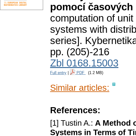
pomocí časových 
computation of uni
systems with distr
series].
Kybernetik
pp. (205)-216
Zbl 0168.15003
Full entry
|
PDF
(1.2 MB)
Similar articles:
References:
[1] Tustin A.:
A Method o
Systems in Terms of T