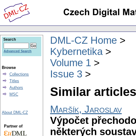
DML-CZ Home
Search
Kybernetika
Advanced Search
Volume 1
Browse
Issue 3
Collections
Titles
Similar articles
Authors
MSC
Maršík, Jaroslav
About DML-CZ
Výpočet přechodov
Partner of
některých soustav