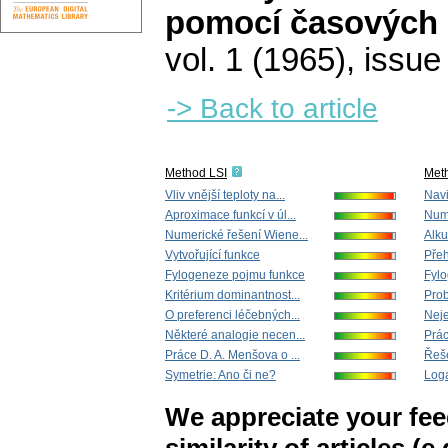
pomocí časových 
vol. 1 (1965), issue
-> Back to article
Method LSI
Met
Vliv vnější teploty na...
Navi
Aproximace funkcí v úl...
Nume
Numerické řešení Wiene...
Alku
Vytvořující funkce
Přeh
Fylogeneze pojmu funkce
Fyl
Kritérium dominantnost...
Prob
O preferenci léčebných...
Neje
Některé analogie necen...
Prác
Práce D. A. Menšova o ...
Řeše
Symetrie: Ano či ne?
Loga
We appreciate your fe