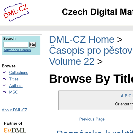
DML-CZ Home
Search
Časopis pro pěstov
Advanced Search
Volume 22
Browse
Collections
Browse By Titl
Titles
Authors
MSC
A
B
C
Or enter th
About DML-CZ
Previous Page
Partner of