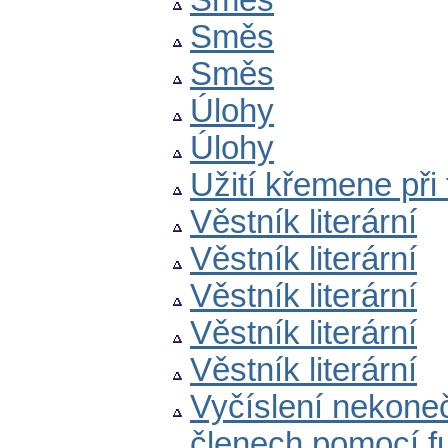
Směs
Směs
Směs
Úlohy
Úlohy
Užití křemene při 
Věstník literární
Věstník literární
Věstník literární
Věstník literární
Věstník literární
Vyčíslení nekone
členech pomocí 