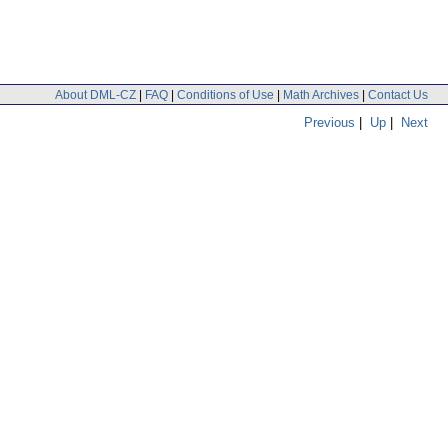
About DML-CZ
|
FAQ
|
Conditions of Use
|
Math Archives
|
Contact Us
Previous
|
Up
|
Next