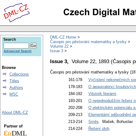
DML-CZ Home
Search
Časopis pro pěstování matematiky a fysiky
Volume 22
Issue 3
Advanced Search
Issue 3,
Volume 22, 1893
(
Časopis p
Browse
Časopis pro pěstování mathematiky a fysiky (18
Collections
161-178
Vyčíslení nekonečných so
Titles
178-183
O aequivalenci šroubových
Authors
184-192
Věstník literární
.
MSC
193-201
O nejjednodušším řešení r
202-208
O elektrickém potenciálu a
About DML-CZ
209-213
Elementární odůvodnění per
213-214
Směs
. Mašek, Bohuslav
Partner of
214-224
Řešení úloh
.