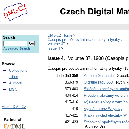
DML-CZ Home
Search
Časopis pro pěstování matematiky a fysiky
Volume 37
Issue 4
Advanced Search
Issue 4,
Volume 37, 1908
(
Časopis p
Browse
Časopis pro pěstování mathematiky a fysiky (18
Collections
353b,353-359
Antonín Sucharda
. Sobotk
Titles
360-379
O grupě řádu 360
. Rychlík
Authors
379-403
Skládání konečných součas
MSC
404-414
Proudění elektřiny ve vrch
415-416
Výsledek sbírky v zemích
About DML-CZ
416
Vypsání ceny Weyrovy
.
417-421
Krátký výklad elektriky W
Partner of
421-423
Stanovení společných teče
Archleb, Jiří