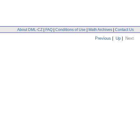
About DML-CZ
|
FAQ
|
Conditions of Use
|
Math Archives
|
Contact Us
Previous
|
Up
|
Next