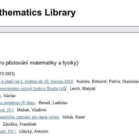
ro pěstování matematiky a fysiky
)
72-1921)
a platů od 1. května do 15. června 1914
. Kučera, Bohumil; Petíra, Stanislav
mocninném rozvoji funkce $\zeta (s)$
. Lerch, Matyáš
k, Václav
 problému tří těles
. Beneš, Ladislav
é. [II.]
. Mašek, Vladimír
unečního zatmění pro dané místo
. Holub, Karel
. Záviška, František
sti. [IV.]
. Libický, Antonín