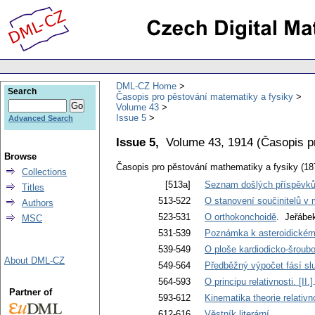
DML-CZ Home
Search
Časopis pro pěstování matematiky a fysiky
Volume 43
Issue 5
Advanced Search
Issue 5,
Volume 43, 1914
(
Časopis p
Browse
Časopis pro pěstování mathematiky a fysiky (18
Collections
[513a]
Seznam došlých příspěvků 
Titles
513-522
O stanovení součinitelů v 
Authors
523-531
O orthokonchoidě
. Jeřábe
MSC
531-539
Poznámka k asteroidickému
539-549
O ploše kardiodicko-šroubov
About DML-CZ
549-564
Předběžný výpočet fásí sl
564-593
O principu relativnosti. [II.]
Partner of
593-612
Kinematika theorie relativno
612-616
Věstník literární
.