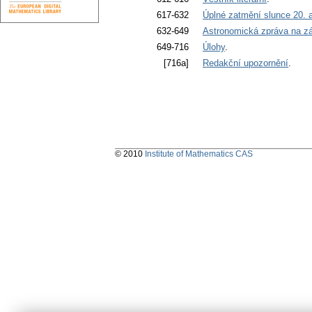
617-632
Úplné zatmění slunce 20. 
632-649
Astronomická zpráva na zář
649-716
Úlohy
.
[716a]
Redakční upozornění
.
© 2010
Institute of Mathematics CAS