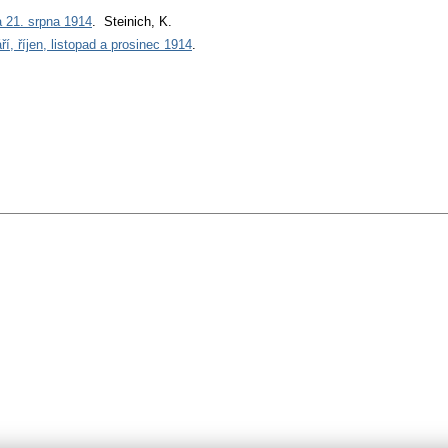
a 21. srpna 1914
. Steinich, K.
í, říjen, listopad a prosinec 1914
.