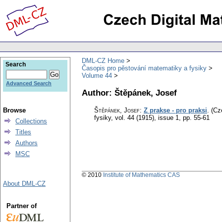
DML-CZ Home
Search
Časopis pro pěstování matematiky a fysiky
Volume 44
Advanced Search
Author: Štěpánek, Josef
Browse
Štěpánek, Josef
:
Z prakse - pro praksi
.
(Cz
fysiky
,
vol. 44 (1915), issue 1
,
pp. 55-61
Collections
Titles
Authors
MSC
© 2010
Institute of Mathematics CAS
About DML-CZ
Partner of