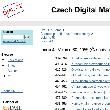
DML-CZ Home
Search
Časopis pro pěstování matematiky
Volume 80
Issue 4
Advanced Search
Issue 4,
Volume 80, 1955
(
Časopis p
Browse
387-399
K některým základním otáz
Collections
400-414
K theorii vícerozměrného i
Titles
415-426
O existenci rovinných mno
Authors
427-447
Odhad chyby při přibližném 
MSC
448-453
O rovinném biharmonickém
454-461
Charakterisace tětivových
About DML-CZ
462-476
Geometrie simplexu v $E_n
477-480
Poznámka o existenci kon
Partner of
481-485
Funkcionální rovnice trigo
486-487
Poznámka ke kvadratick