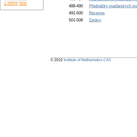
488-490
Přednášky maďarských ma
491-500
Recense
.
501-508
Zprávy
.
© 2010
Institute of Mathematics CAS