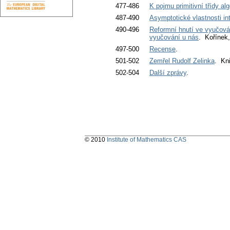
477-486
K pojmu primitivní třídy al
487-490
Asymptotické vlastnosti in
490-496
Reformní hnutí ve vyučová
vyučování u nás
. Kořínek,
497-500
Recense
.
501-502
Zemřel Rudolf Zelinka
. Kni
502-504
Další zprávy
.
© 2010
Institute of Mathematics CAS