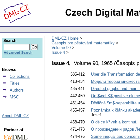
DML-CZ Home
Search
Časopis pro pěstování matematiky
Volume 90
Issue 4
Advanced Search
Issue 4,
Volume 90, 1965
(
Časopis p
Browse
385-412
Über die Transformation der
Collections
413-434
Модели теории множеств
Titles
435-441
Directed graphs and their 
Authors
442-450
On $\cal K$-positive elemen
MSC
451-454
Dědičná $m$-separabilita 
455-457
Poznámka k článku akademi
Josef
About DML-CZ
458-470
O délce křivek a kontinuí
. 
471-473
О произведении рядов Л
Partner of
474-476
Some inequalities concern