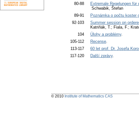
80-88
Extremale Regelungen für 
Schwabik, Štefan
89-91
Poznámka o počtu koster g
92-103
Summer session on ordered
Katriňák, T.; Fiala, F.; Kr
104
Úlohy a problémy
.
105-112
Recense
.
113-117
60 let prof. Dr. Josefa Kor
117-120
Další zprávy
.
© 2010
Institute of Mathematics CAS