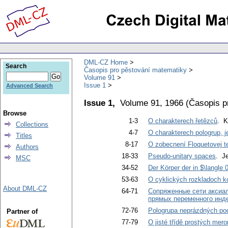
DML-CZ Home
Search
Časopis pro pěstování matematiky
Volume 91
Issue 1
Advanced Search
Issue 1,
Volume 91, 1966
(
Časopis p
Browse
1-3
O charakterech řetězců
. K
Collections
4-7
O charakterech pologrup, j
Titles
8-17
O zobecnení Floquetovej te
Authors
18-33
Pseudo-unitary spaces
. Je
MSC
34-52
Der Körper der in $\langle
53-63
O cyklických rozkladoch k
About DML-CZ
64-71
Сопряженные сети аксиал
прямых переменного инд
72-76
Pologrupa neprázdných pod
Partner of
77-79
O jisté třídě prostých mer