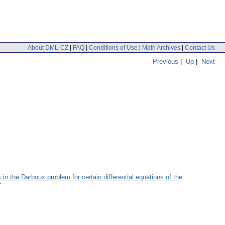
About DML-CZ
|
FAQ
|
Conditions of Use
|
Math Archives
|
Contact Us
Previous
|
Up
|
Next
 the Darboux problem for certain differential equations of the
r