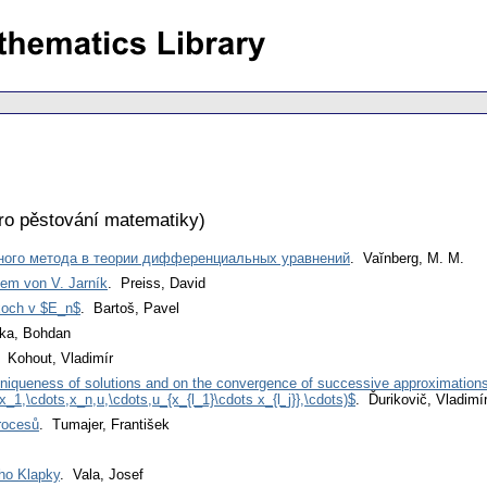
ro pěstování matematiky
)
ного метода в теории дифференциальных уравнений
. Vaĭnberg, M. M.
em von V. Jarník
. Preiss, David
xoch v $E_n$
. Bartoš, Pavel
nka, Bohdan
. Kohout, Vladimír
niqueness of solutions and on the convergence of successive approximations in
_1,\cdots,x_n,u,\cdots,u_{x_{l_1}\cdots x_{l_j}},\cdots)$
. Ďurikovič, Vladimí
rocesů
. Tumajer, František
ího Klapky
. Vala, Josef