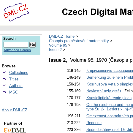
DML-CZ Home
Search
Časopis pro pěstování matematiky
Volume 95
Issue 2
Advanced Search
Issue 2,
Volume 95, 1970
(
Časopis p
Browse
119-145
К применению вариацион
Collections
146-149
Bemerkung zu einem Probl
Titles
150-154
Kosínusová veta o simple
Authors
155-169
Nevlastní uzly grafu
. Zeli
MSC
170-177
Kvasieliptická teorie ploch
178-195
On the existence and the u
type $u_{x_1\cdots x_n}=f(x
About DML-CZ
196-211
Omezenost abstraktních p
213-222
Recense
.
Partner of
223-226
Sedmdesátiny prof. Dr. Jiř