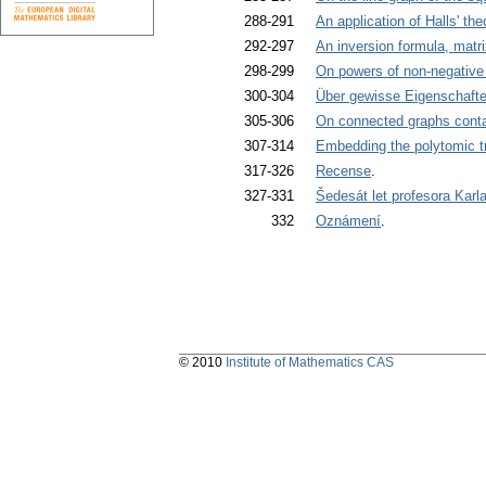
288-291
An application of Halls' th
292-297
An inversion formula, matri
298-299
On powers of non-negative
300-304
Über gewisse Eigenschafte
305-306
On connected graphs conta
307-314
Embedding the polytomic tr
317-326
Recense
.
327-331
Šedesát let profesora Karl
332
Oznámení
.
© 2010
Institute of Mathematics CAS