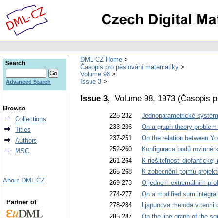
DML-CZ Home
Search
Časopis pro pěstování matematiky
Volume 98
Issue 3
Advanced Search
Issue 3,
Volume 98, 1973
(
Časopis p
Browse
225-232
Jednoparametrické systémy
Collections
233-236
On a graph theory proble
Titles
237-251
On the relation between You
Authors
252-260
Konfigurace bodů rovinné k
MSC
261-264
K riešiteľnosti diofantickej
265-268
K zobecnění pojmu projekt
About DML-CZ
269-273
O jednom extremálním probl
274-277
On a modified sum integral 
Partner of
278-284
Ljapunova metoda v teorii 
285-287
On the line graph of the sq