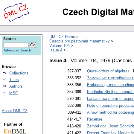
DML-CZ Home
Search
Časopis pro pěstování matematiky
Volume 104
Issue 4
Advanced Search
Issue 4,
Volume 104, 1979
(
Časopis 
Browse
327-337
Quasi-orders of algebras
. 
Collections
338-352
Замечание к устойчивост
Titles
353-356
Embedding trees into cliqu
Authors
357-369
Fredholm-Stieltjes integral
MSC
370-381
Laplace transform of expone
382-388
Note on operators produced
About DML-CZ
389-411
A new method for obtaining 
414-417
Recense
.
Partner of
418-420
Zemřel doc. Josef Schmid
421-422
Docent František Marian še