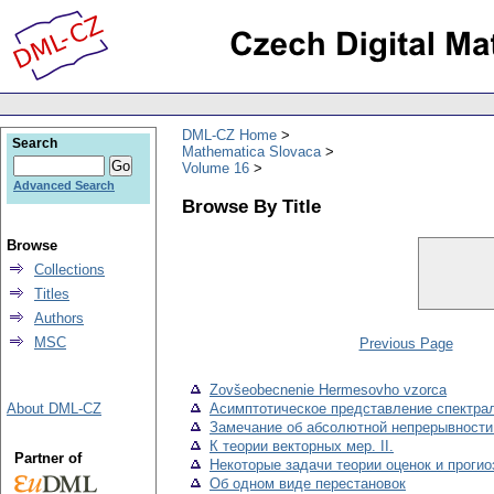
DML-CZ Home
Search
Mathematica Slovaca
Volume 16
Advanced Search
Browse By Title
Browse
Collections
Titles
Authors
MSC
Previous Page
Zovšeobecnenie Hermesovho vzorca
About DML-CZ
Асимптотическое представление спектра
Замечание об абсолютной непрерывности
К теории векторных мер. II.
Partner of
Некоторые задачи теории оценок и проги
Об одном виде перестановок