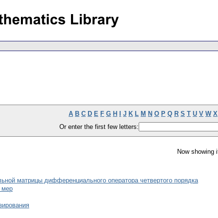
A
B
C
D
E
F
G
H
I
J
K
L
M
N
O
P
Q
R
S
T
U
V
W
X
Or enter the first few letters:
Now showing i
льной матрицы дифференциального оператора четвертого порядка
 мер
озирования