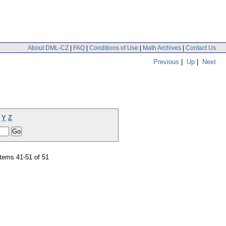
About DML-CZ
|
FAQ
|
Conditions of Use
|
Math Archives
|
Contact Us
Previous
|
Up
|
Next
Y
Z
tems 41-51 of 51