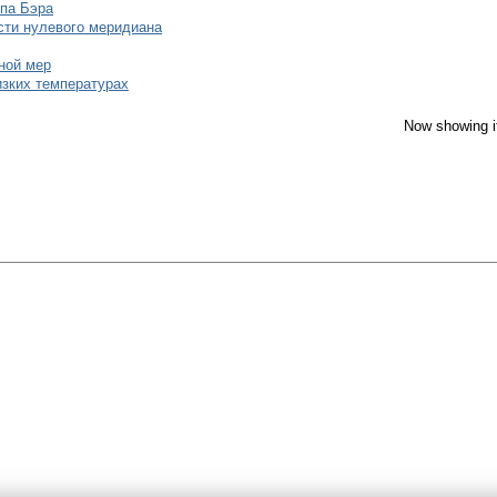
ипа Бэра
сти нулевого меридиана
ной мер
зких температурах
Now showing i