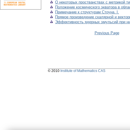
О некоторых простванствах с метрикой т
Положение космического экватора в обла
Примечание к структурам Стоуна. I.
Прямое произведение скалярной и вектор
Эффективность ядерных эмульсий при ни
Previous Page
© 2010
Institute of Mathematics CAS