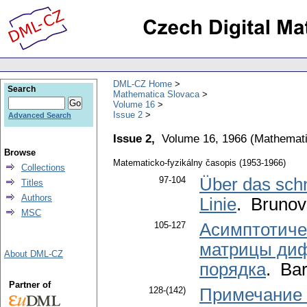
DML-CZ Home
Search
Mathematica Slovaca
Volume 16
Issue 2
Advanced Search
Issue 2,
Volume 16, 1966
(
Mathemati
Browse
Matematicko-fyzikálny časopis (1953-1966)
Collections
97-104
Über das schn
Titles
Authors
Linie
. Brunov
MSC
105-127
Асимптотиче
матрицы диф
About DML-CZ
порядка
. Ba
Partner of
128-(142)
Примечание к