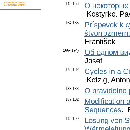
143-153
О некоторых 
Kostyrko, Pa
154-165
Príspevok k c
štvorrozmern
František
166-(174)
Об одном ви
Josef
175-182
Cycles in a С
Kotzig, Anton
183-186
O pravidelne 
187-192
Modification 
Sequences
. 
193-199
Lösung von S
Wärmeleitung