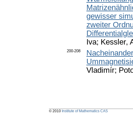
Matrizenähnli
gewisser simu
zweiter Ordn
Differentialg
Iva; Kessler, 
200-208
Nacheinander
Ummagnetisier
Vladimír; Pot
© 2010
Institute of Mathematics CAS